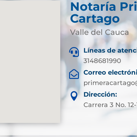
Notaría Pr
Cartago
Valle del Cauca
Líneas de atenc

3148681990
Correo electrón

primeracartago
Dirección:

Carrera 3 No. 12