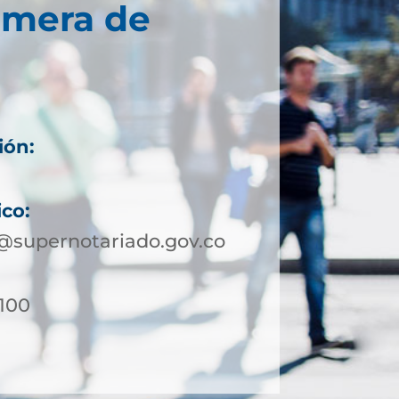
imera de
ión:
ico:
@supernotariado.gov.co
-100