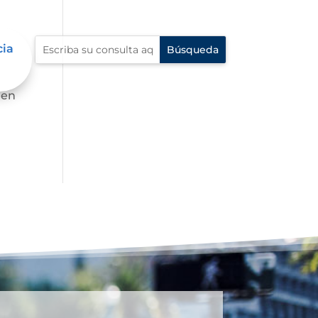
cia
 en