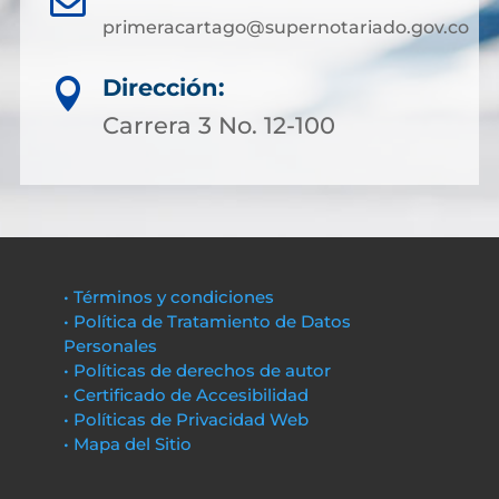
primeracartago@supernotariado.gov.co
Dirección:

Carrera 3 No. 12-100
• Términos y condiciones
• Política de Tratamiento de Datos
Personales
• Políticas de derechos de autor
• Certificado de Accesibilidad
• Políticas de Privacidad Web
• Mapa del Sitio