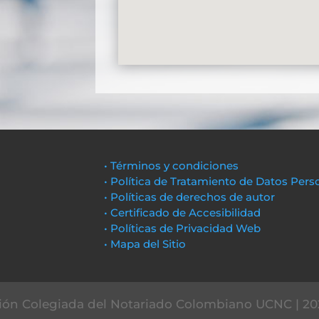
• Términos y condiciones
• Política de Tratamiento de Datos Pers
• Políticas de derechos de autor
• Certificado de Accesibilidad
• Políticas de Privacidad Web
• Mapa del Sitio
ón Colegiada del Notariado Colombiano UCNC | 20