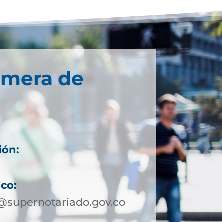
imera de
ión:
ico:
@supernotariado.gov.co