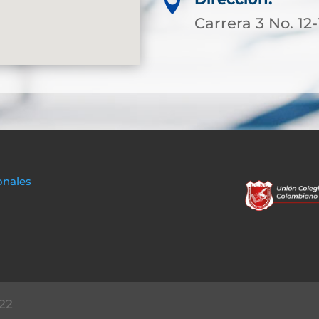

Carrera 3 No. 12
onales
22