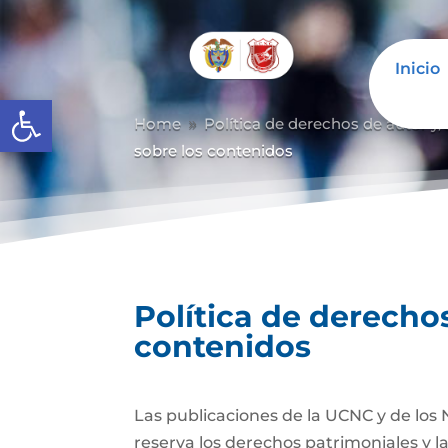
Inicio
Abrir barra de herramientas
Home
Política de derechos de autor y/
9
sobre los contenidos
Política de derechos
contenidos
Las publicaciones de la UCNC y de los 
reserva los derechos patrimoniales y l