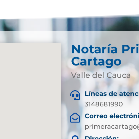
Notaría Pr
Cartago
Valle del Cauca
Líneas de atenc

3148681990
Correo electrón

primeracartago
Dirección: