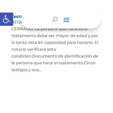
Abrir barra de herramientas
Testamento Cerrado
REQUISITOS PARA EL TESTAMENTO
CERRADO: La persona que hace este
testamento debe ser mayor de edad y por
lo tanto está en capacidad para hacerlo. El
notario verificara esta
condición.Documento de identificación de
la persona que hace el testamento.Cinco
testigos y sus...