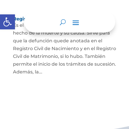
Abrir barra de herramientas
Registro Civil de Defunción
Es el documento público que prueba el
hecho de la muerte y su causa. Sirve para
que la defunción quede anotada en el
Registro Civil de Nacimiento y en el Registro
Civil de Matrimonio, si lo hubo. También
permite el inicio de los trámites de sucesión.
Además, la...