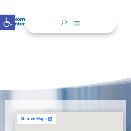
Abrir barra de herramientas
Normatividad especial que les aplique de
interés.