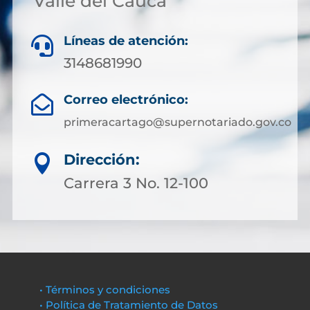
Valle del Cauca
Líneas de atención:

3148681990
Correo electrónico:

primeracartago@supernotariado.gov.co
Dirección:

Carrera 3 No. 12-100
• Términos y condiciones
• Política de Tratamiento de Datos