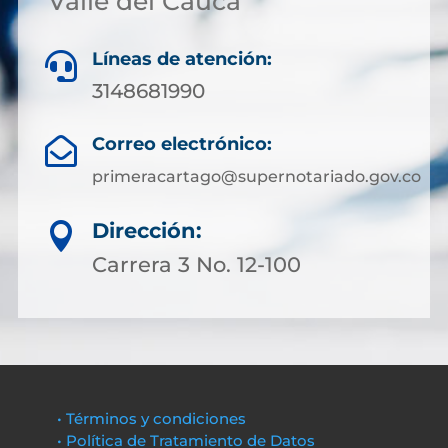
Valle del Cauca
Líneas de atención:

3148681990
Correo electrónico:

primeracartago@supernotariado.gov.co
Dirección:

Carrera 3 No. 12-100
• Términos y condiciones
• Política de Tratamiento de Datos