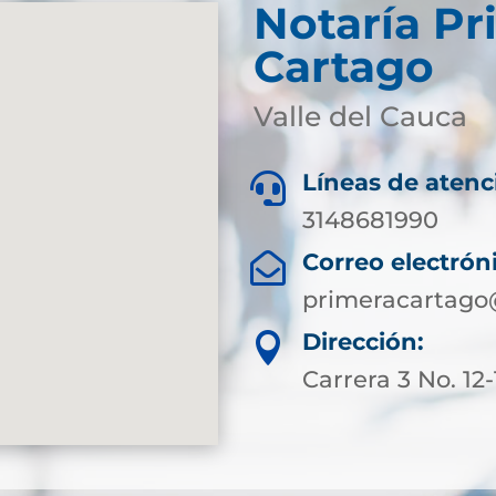
Notaría Pr
Cartago
Valle del Cauca
Líneas de atenc

3148681990
Correo electrón

primeracartago
Dirección:

Carrera 3 No. 12