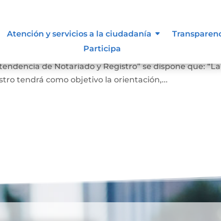
 lo vigilan
Atención y servicios a la ciudadanía
Transparen
Participa
ro En el Artículo 4 del Decreto 2723 de 2014, “Por el cu
ntendencia de Notariado y Registro” se dispone que: “La
ro tendrá como objetivo la orientación,...