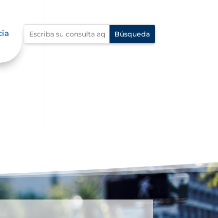
cia
al