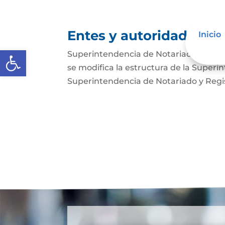
Entes y autoridades que
Inicio
Abrir barra de herramientas
Superintendencia de Notariado y Regist
se modifica la estructura de la Superi
Superintendencia de Notariado y Regist