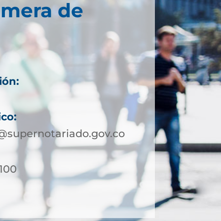
imera de
ión:
ico:
@supernotariado.gov.co
-100