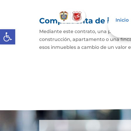
Compraventa de inmue
Inicio
Abrir barra de herramientas
Mediante este contrato, una persona se
construcción, apartamento o una finca,
esos inmuebles a cambio de un valor e