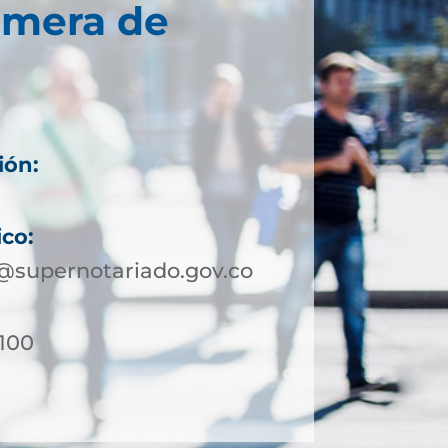
imera de
ión:
ico:
@supernotariado.gov.co
-100