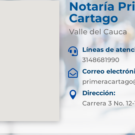
Notaría Pr
Cartago
Valle del Cauca
Líneas de atenc

3148681990
Correo electrón

primeracartago
Dirección:

Carrera 3 No. 12