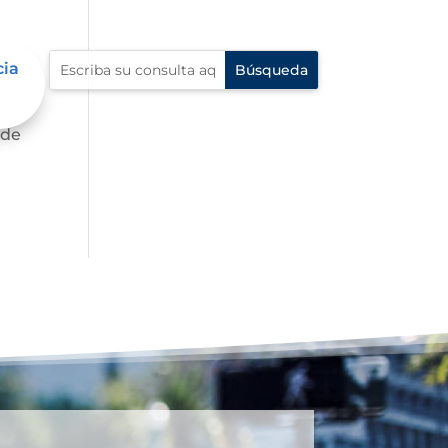
cia
 de