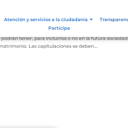
oniales
Atención y servicios a la ciudadanía
Transparen
Participa
as que se van a casar (por matrimonio civil o matrimon
o podrán tener, para incluirlos o no en la futura sociedad
matrimonio. Las capitulaciones se deben...