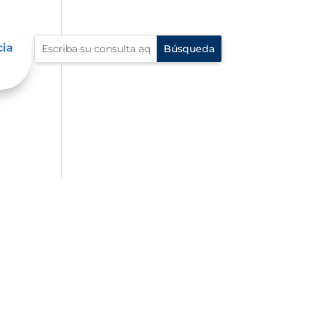
cia
io