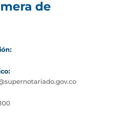
imera de
ión:
ico:
@supernotariado.gov.co
-100