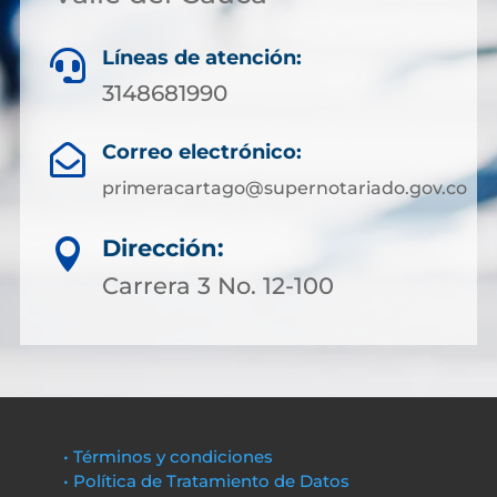
Líneas de atención:

3148681990
Correo electrónico:

primeracartago@supernotariado.gov.co
Dirección:

Carrera 3 No. 12-100
• Términos y condiciones
• Política de Tratamiento de Datos