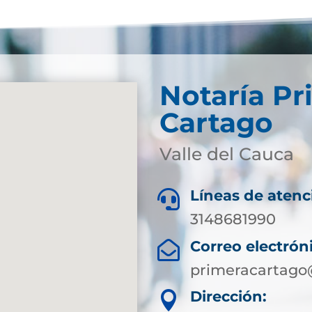
Notaría Pr
Cartago
Valle del Cauca
Líneas de atenc

3148681990
Correo electrón

primeracartago
Dirección:
