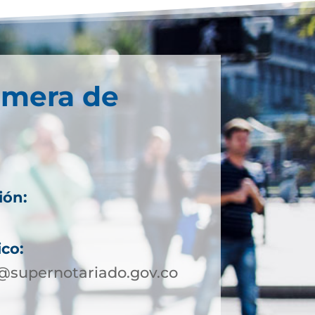
imera de
ión:
ico:
@supernotariado.gov.co